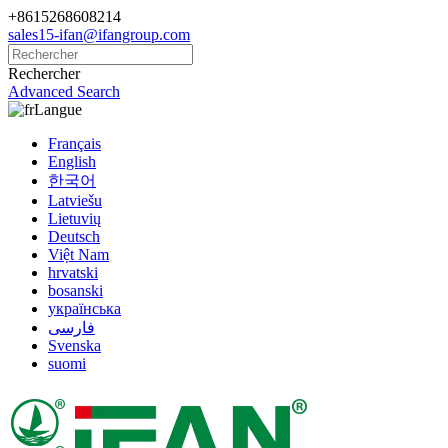
+8615268608214
sales15-ifan@ifangroup.com
Rechercher
Advanced Search
Langue
Français
English
한국어
Latviešu
Lietuvių
Deutsch
Việt Nam
hrvatski
bosanski
українська
فارسی
Svenska
suomi