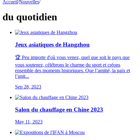
Accueil
/
Nouvelles
/
du quotidien
Jeux asiatiques de Hangzhou
🏆 Peu importe d'où vous venez, quel que soit le pays que
vous soutenez, célébrons le charme du sport et créons
ensemble des moments historiques. Que l’amitié, la paix et
l’unit...
Sep 28, 2023
Salon du chauffage en Chine 2023
May 11, 2023