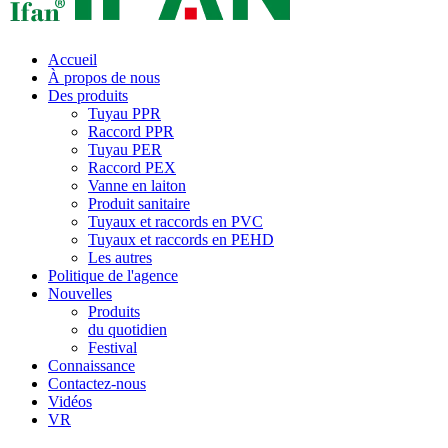
Accueil
À propos de nous
Des produits
Tuyau PPR
Raccord PPR
Tuyau PER
Raccord PEX
Vanne en laiton
Produit sanitaire
Tuyaux et raccords en PVC
Tuyaux et raccords en PEHD
Les autres
Politique de l'agence
Nouvelles
Produits
du quotidien
Festival
Connaissance
Contactez-nous
Vidéos
VR